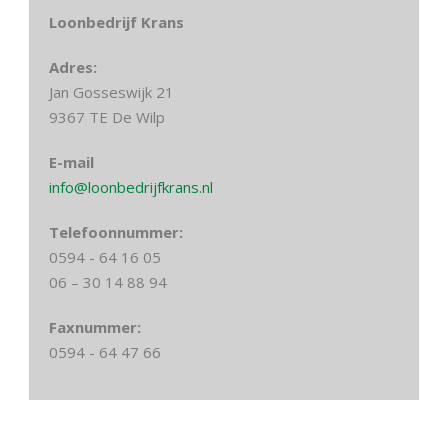
Loonbedrijf Krans
Adres:
Jan Gosseswijk 21
9367 TE De Wilp
E-mail
info@loonbedrijfkrans.nl
Telefoonnummer:
0594 - 64 16 05
06 – 30 14 88 94
Faxnummer:
0594 - 64 47 66